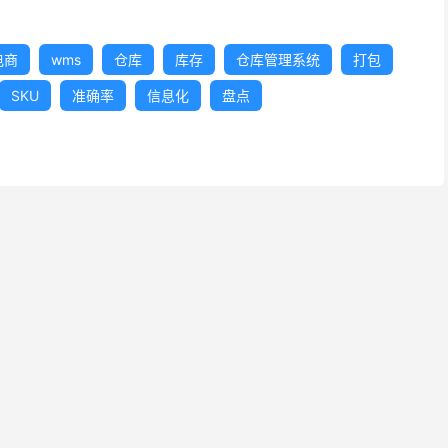
电商
wms
仓库
库存
仓库管理系统
打包
SKU
准确率
信息化
盘点