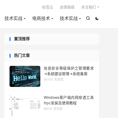

标签云
友情链接
关注我们
技术实战
电商技术
技术实战


置顶推荐
热门文章
信息安全等级保护之管理要求
→系统建设管理→系统备案
94701 次浏览
Windows客户端内网穿透工具
frpc安装及使用教程
69121 次浏览