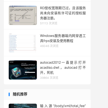
RD授权宽限期已过，且该服务
尚未向安装有许可证的授权服
务器注册。
51113 次浏览
Windows服务器端内网穿透工
具frps安装及使用教程
46046 次浏览
autocad2012一直提示打开
acadiso.dwt，autocad打不
开，死机
39864 次浏览
随机推荐
输入源“/body/xml/total_fee”