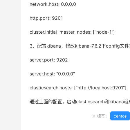
network.host: 0.0.0.0
http.port: 9201
cluster.initial_master_nodes: ["node-1"]
3、配置kibana，修改kibana-7.6.2下config文件
server.port: 9202
server.host: "0.0.0.0"
elasticsearch.hosts: ["http://localhost:9201"]
通过上面的配置，启动elasticsearch和kiban
标签：
centos
