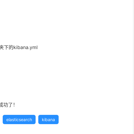
夹下的kibana.yml
a就成功了！
elasticsearch
kibana