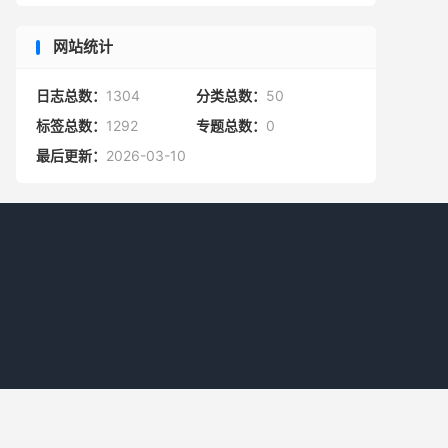
网站统计
日志总数：
1304
分类总数：
50
标签总数：
1292
专题总数：
0
最后更新：
2026-03-10