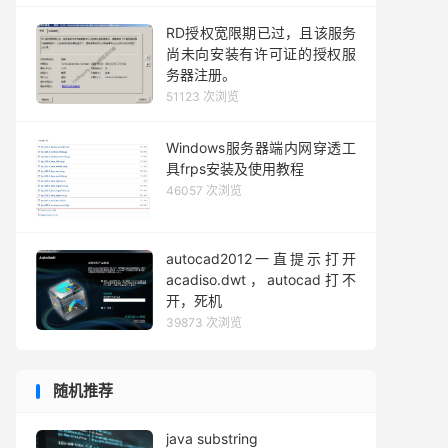
RD授权宽限期已过，且该服务
尚未向安装有许可证的授权服
务器注册。
51123 次浏览
Windows服务器端内网穿透工
具frps安装及使用教程
46057 次浏览
autocad2012一直提示打开
acadiso.dwt，autocad打不
开，死机
39873 次浏览
随机推荐
java substring