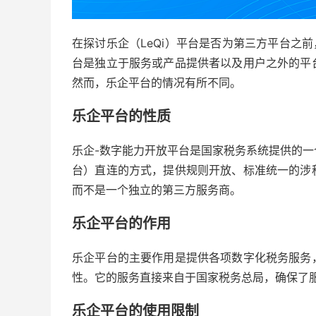
在探讨乐企（LeQi）平台是否为第三方平台之
台是独立于服务或产品提供者以及用户之外的平
然而，乐企平台的情况有所不同。
乐企平台的性质
乐企-数字能力开放平台是国家税务系统提供的
台）直连的方式，提供规则开放、标准统一的涉
而不是一个独立的第三方服务商。
乐企平台的作用
乐企平台的主要作用是提供各项数字化税务服务
性。它的服务直接来自于国家税务总局，确保了
乐企平台的使用限制