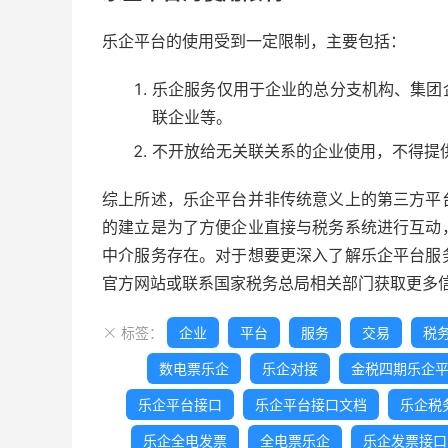
乐企平台的使用受到一定限制，主要包括：
乐企服务仅用于企业的总分支机构、集团
联企业等。
不开放给无关联关系的企业使用，不得提
综上所述，乐企平台并非传统意义上的第三方平
的建立是为了方便企业直接与税务系统进行互动
中介服务存在。对于想要更深入了解乐企平台服
官方网站或联系国家税务总局相关部门获取更多
标签：
企业
平台
服务
交易
税

数电票乐企
乐企对接
金税四期乐企
乐企平台接口
乐企平台接口文档
乐企税
乐企全电发票
全电票乐企
乐企发票接口