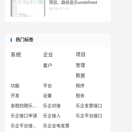
项目，路径显示undefined
2019-07-11
热门标签
系统
企业
项目
客户
管理
数据
功能
平台
程序
开发
设置
税务
金税四期乐企平台
乐企对接
乐企发票接口
乐企接口申请
乐企接入
乐企平台接口
乐企平台接口文档
乐企全电发票