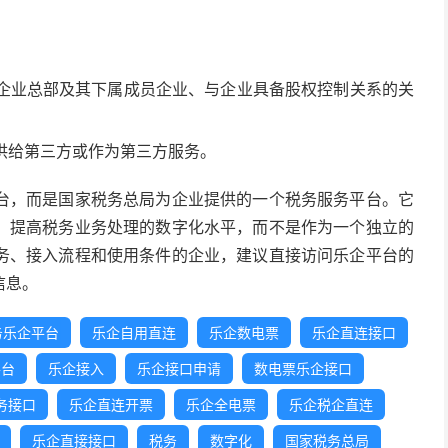
企业总部及其下属成员企业、与企业具备股权控制关系的关
供给第三方或作为第三方服务。
台，而是国家税务总局为企业提供的一个税务服务平台。它
，提高税务业务处理的数字化水平，而不是作为一个独立的
务、接入流程和使用条件的企业，建议直接访问乐企平台的
信息。
务乐企平台
乐企自用直连
乐企数电票
乐企直连接口
平台
乐企接入
乐企接口申请
数电票乐企接口
务接口
乐企直连开票
乐企全电票
乐企税企直连
乐企直接接口
税务
数字化
国家税务总局