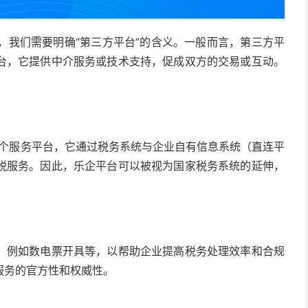
前，我们需要明确“第三方平台”的含义。一般而言，第三方平
台，它提供中介服务或技术支持，促成双方的交易或互动。
一个服务平台，它通过税务系统与企业自有信息系统（直连平
税服务。因此，乐企平台可以被视为国家税务系统的延伸，
，例如数电票开具等，以帮助企业提高税务处理效率和合规
服务的官方性和权威性。