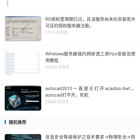
RD授权宽限期已过，且该服务尚未向安装有许
可证的授权服务器注册。
51116 次浏览
Windows服务器端内网穿透工具frps安装及使
用教程
46050 次浏览
autocad2012一直提示打开acadiso.dwt，
autocad打不开，死机
39868 次浏览
随机推荐
信息安全等级保护之技术要求→物理安全→防