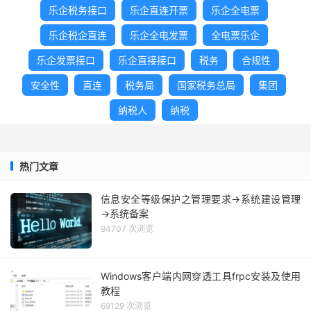
乐企税务接口
乐企直连开票
乐企全电票
乐企税企直连
乐企全电发票
全电票乐企
乐企发票接口
乐企直接接口
税务
合规性
安全性
直连
税务局
国家税务总局
集团
纳税人
纳税
热门文章
信息安全等级保护之管理要求→系统建设管理
→系统备案
94707 次浏览
Windows客户端内网穿透工具frpc安装及使用
教程
69129 次浏览