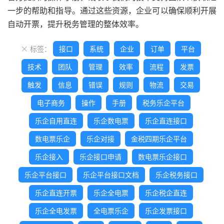
一步的帮助和指导。通过这些资源，企业可以确保顺利开展
自动开票，提升税务管理的整体效率。
标签：
接口
系统
企业
订单
平台

技术
团队
管理
效率
流程
发票
触发
信息
错误
规则
物流
交易
电子商务
操作
手册
税务乐企平台
乐企自用直连
乐企数电票
乐企直连接口
数电票乐企
乐企对接
金税四期乐企平台
乐企接入
乐企接口申请
数电票乐企接口
乐企平台接口
乐企平台接口文档
乐企税务接口
乐企直连开票
乐企全电票
乐企税企直连
乐企全电发票
全电票乐企
乐企发票接口