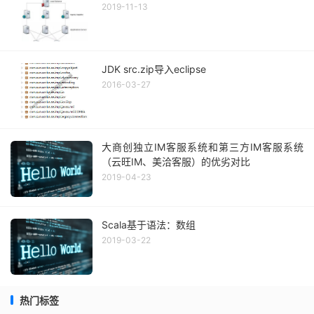
2019-11-13
JDK src.zip导入eclipse
2016-03-27
大商创独立IM客服系统和第三方IM客服系统
（云旺IM、美洽客服）的优劣对比
2019-04-23
Scala基于语法：数组
2019-03-22
热门标签