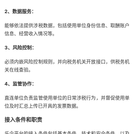
2、数据服务：
能够依法提供涉税数据，包括使用单位身份信息、取酬账户
信息、经营收入情况等。
3、风险控制：
必须内嵌风险控制规则，并向税务机关开放接口，供税务机
关在线查验。
4、监管协作：
直连单位负责监管使用单位的日常涉税行为，并督促使用单
位及时汇总上传已开具的发票数据。
接入条件和职责
乐企平台的接入条件包括基本条件、技术和安全条件，以及