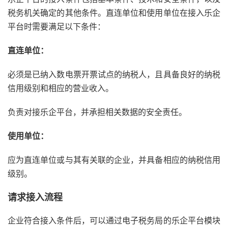
税务机关确定的其他条件。直连单位和使用单位在接入乐企
平台时需要满足以下条件：
直连单位：
必须是已纳入数电票开票试点的纳税人，且具备良好的纳税
信用级别和相应的营业收入。
负责对接乐企平台，并承担相关数据的安全责任。
使用单位：
应为直连单位或与其有关联的企业，并具备相应的纳税信用
级别。
请求接入流程
企业符合接入条件后，可以通过电子税务局的乐企平台模块