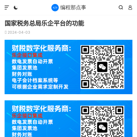




国家税务总局乐企平台的功能
2024-04-03
