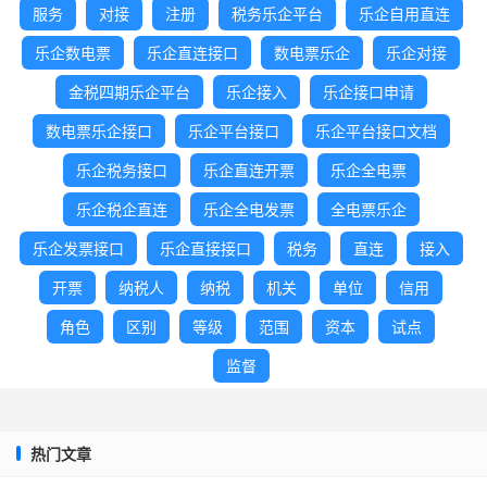
服务
对接
注册
税务乐企平台
乐企自用直连
乐企数电票
乐企直连接口
数电票乐企
乐企对接
金税四期乐企平台
乐企接入
乐企接口申请
数电票乐企接口
乐企平台接口
乐企平台接口文档
乐企税务接口
乐企直连开票
乐企全电票
乐企税企直连
乐企全电发票
全电票乐企
乐企发票接口
乐企直接接口
税务
直连
接入
开票
纳税人
纳税
机关
单位
信用
角色
区别
等级
范围
资本
试点
监督
热门文章