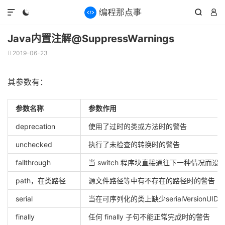




Java内置注解@SuppressWarnings
2019-06-23

其参数有：
参数名称
参数作用
deprecation
使用了过时的类或方法时的警告
unchecked
执行了未检查的转换时的警告
fallthrough
当 switch 程序块直接通往下一种情况而没有 
path，在类路径
源文件路径等中有不存在的路径时的警告
serial
当在可序列化的类上缺少serialVersionUI
finally
任何 finally 子句不能正常完成时的警告