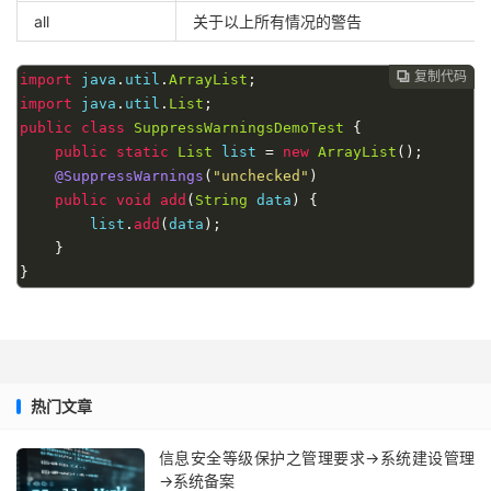
all
关于以上所有情况的警告
复制代码

import
 java
.
util
.
ArrayList
;
import
 java
.
util
.
List
;
public
class
SuppressWarningsDemoTest
{
public
static
List
 list 
=
new
ArrayList
();
@SuppressWarnings
(
"unchecked"
)
public
void
add
(
String
 data
)
{
        list
.
add
(
data
);
}
}
热门文章
信息安全等级保护之管理要求→系统建设管理
→系统备案