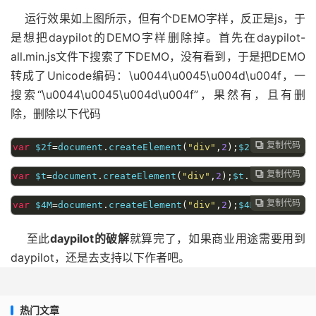
运行效果如上图所示，但有个DEMO字样，反正是js，于
是想把daypilot的DEMO字样删除掉。首先在daypilot-
all.min.js文件下搜索了下DEMO，没有看到，于是把DEMO
转成了Unicode编码：\u0044\u0045\u004d\u004f，一
搜索“\u0044\u0045\u004d\u004f”，果然有，且有删
除，删除以下代码
复制代码
复制代码
复制代码



var
 $2f
=
document
.
createElement
(
"div"
,
2
);
$2f
.
style
.
pos
复制代码
复制代码


var
 $t
=
document
.
createElement
(
"div"
,
2
);
$t
.
style
.
posit
复制代码

var
 $4M
=
document
.
createElement
(
"div"
,
2
);
$4M
.
style
.
pos
至此
daypilot的破解
就算完了，如果商业用途需要用到
daypilot，还是去支持以下作者吧。
热门文章