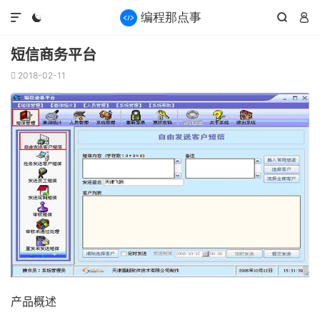




短信商务平台
2018-02-11

产品概述