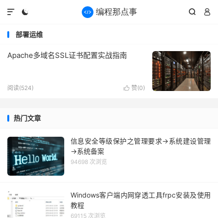




部署运维
Apache多域名SSL证书配置实战指南
阅读(524)
赞(
0
)

热门文章
信息安全等级保护之管理要求→系统建设管理
→系统备案
94698 次浏览
Windows客户端内网穿透工具frpc安装及使用
教程
69115 次浏览