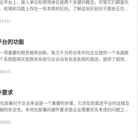
企平台上，接入单位和使用单位是两个关键的概念。尽管它们都是乐
、权限和功能上存在一些本质的区别。了解这些区别对于那些正在考
业至关重要...
131)
平台的功能
一项重要的税务服务创新，致力于为符合条件的企业提供一个全面数
个系统能够实现税务系统与企业自有信息系统的直连，提供了规则开
涉税服务。...
661)
件要求
本地化部署对于企业来说是一个重要的步骤，它涉及到直连平台的运维及
据的安全性。本地化部署的硬件要求是企业需要优先考虑的问题之
于乐企本地化...
285)