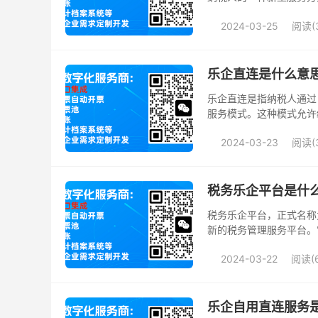
的乐企-数字能力开放平台
2024-03-25
阅读(3
乐企直连是什么意
乐企直连是指纳税人通过
服务模式。这种模式允许
放、标准统一的涉税服务，
2024-03-23
阅读(3
税务乐企平台是什
税务乐企平台，正式名称
新的税务管理服务平台。
进行税务处理，从而促进税
2024-03-22
阅读(6
乐企自用直连服务