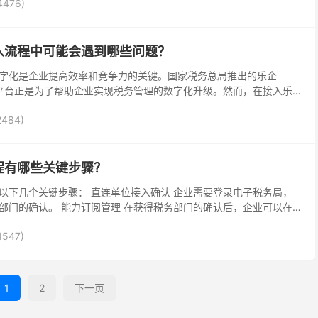
476)
入流程中可能会遇到哪些问题？
字化是企业提高效率和竞争力的关键。国家税务总局推出的乐企
开放平台正是为了帮助企业实现税务管理的数字化升级。然而，在接入乐
会遇到一系列挑战...
484)
程有哪些关键步骤？
以下几个关键步骤： 直连单位接入确认 企业需要登录电子税务局，
部门的确认。 能力订阅管理 在获得税务部门的确认后，企业可以在
块下的【我...
547)
1
2
下一页