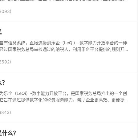
进行连接，实...
093)
思
自有信息系统，直接连接到乐企（LeQi）-数字能力开放平台的一种
经过国家税务总局审核通过的纳税人，利用乐企平台提供的规则开
如数电票服务等...
592)
么？
为乐企（LeQi）-数字能力开放平台，是国家税务总局推出的一个创
它旨在通过提供数字化的税务服务能力，帮助企业更高效、更便捷地
务现代化并提...
843)
是什么？