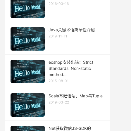
2016-03-16
Java关键术语简单性介绍
2019-11-11
ecshop安装出错：Strict
Standards: Non-static
method
cls_image::gd_version()
2015-08-01
should not be called
statically
Scala基础语法：Map与Tuple
2019-03-22
Net获取微信JS-SDK的