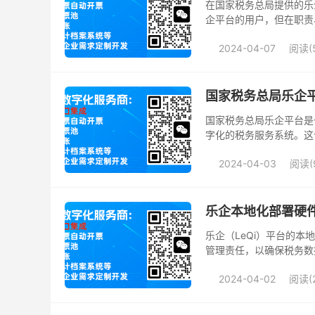
在国家税务总局提供的乐
企平台的用户，但在职责
虑或准备接入乐企平台的企
2024-04-07
阅读(5
国家税务总局乐企
国家税务总局乐企平台是
字化的税务服务系统。这
放、标准统一的电子发票等
2024-04-03
阅读(9
乐企本地化部署硬
乐企（LeQi）平台的
管理责任，以确保税务数
一。本文将为您提供一份关
2024-04-02
阅读(2