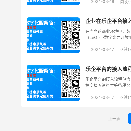
2024-03-18
阅读(4
企业在乐企平台接
在当今的商业环境中，数
（LeQi）-数字能力
企平台的过程中，企业可能
2024-03-17
阅读(2
乐企平台的接入流
乐企平台的接入流程包含
提交接入资料并等待税务
乐企平台的【能力中心】模
2024-03-17
阅读(4
上一页