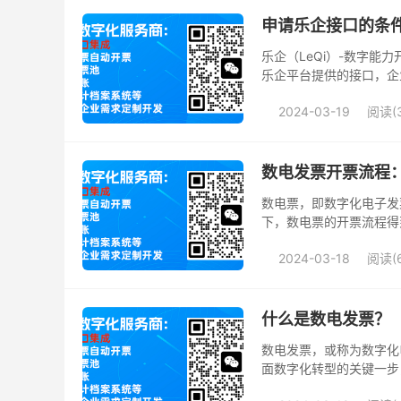
申请乐企接口的条
乐企（LeQi）-数字
乐企平台提供的接口，企
助力企业顺利完成乐企平台
2024-03-19
阅读(3
数电发票开票流程
数电票，即数字化电子发
下，数电票的开票流程得
企业理解如何通过乐企平台
2024-03-18
阅读(6
什么是数电发票？
数电发票，或称为数字化
面数字化转型的关键一步
子发票开具需求。数电票的