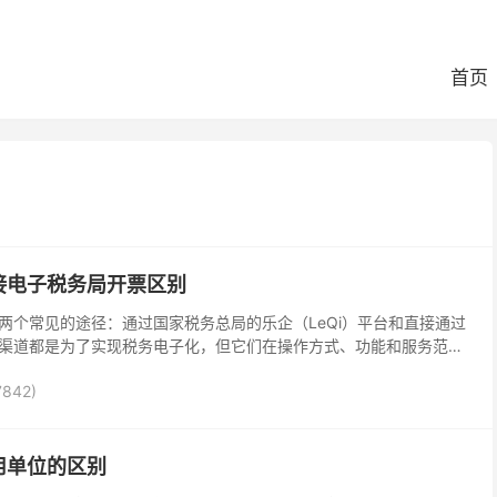
首页
接电子税务局开票区别
两个常见的途径：通过国家税务总局的乐企（LeQi）平台和直接通过
渠道都是为了实现税务电子化，但它们在操作方式、功能和服务范围
差异对于企...
842)
用单位的区别