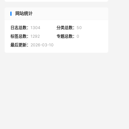
网站统计
日志总数：
1304
分类总数：
50
标签总数：
1292
专题总数：
0
最后更新：
2026-03-10