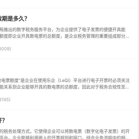
效期是多久？
局推出的数字税务服务平台，为企业提供了电子发票的便捷开具能
额度即企业开具数电票的总额度，是企业税务管理的重要组成部分。
多久呢？本文...
009)
数电票额度"是企业在使用乐企（LeQi）平台进行电子开票时必须关注
能关系到企业能够开具的数电票的总额度，因此对于税务合规性至关
理方式，对于...
745)
开？
的税务处理方式，它使得企业可以将数电票（数字化电子发票）的开
平台，企业能够利用嵌入的开票规则和接口，结合业务流程中的相关