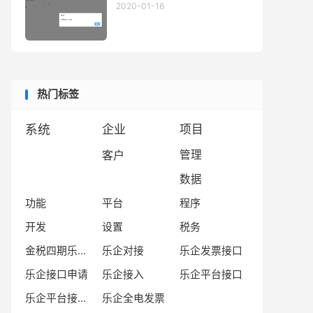
2020-01-16
热门标签
系统
企业
项目
客户
管理
数据
功能
平台
程序
开发
设置
税务
金税四期乐企平台
乐企对接
乐企发票接口
乐企接口申请
乐企接入
乐企平台接口
乐企平台接口文档
乐企全电发票