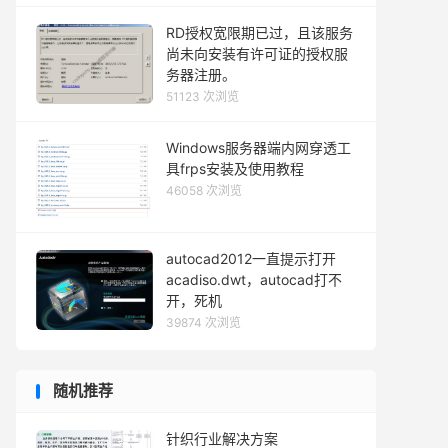
RD授权宽限期已过，且该服务
尚未向安装有许可证的授权服
务器注册。
51123 次浏览
Windows服务器端内网穿透工
具frps安装及使用教程
46058 次浏览
autocad2012一直提示打开
acadiso.dwt，autocad打不
开，死机
39874 次浏览
随机推荐
针织行业解决方案